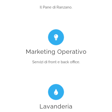
SCOPRI L’ATTIVITA!
Il Pane di Ranzano.
Competenza e flessibilità a supporto delle
imprese.
Marketing Operativo
SCOPRI L’ATTIVITA!
Servizi di front e back office.
Il tuo partner per divise aziendali e indumenti
ospiti di comunità.
Lavanderia