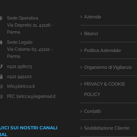
Azienda
Sede Operativa
Via Depretis 21, 43126 -
Parma
Bilanci
Sede Legale
Via Colorno 63, 43122 -
Politica Aziendale
Parma
0521 958073
Organismo di Vigilanza
0521 945102
PRIVACY & COOKIE
info@biricca.it
POLICY
PEC biricca@legalmail.it
Contatti
UICI SUI NOSTRI CANALI
Soddisfazione Cliente
IAL