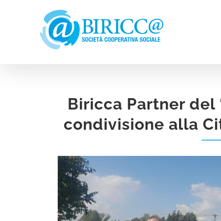
Salta
al
contenuto
Biricca Partner del
condivisione alla C