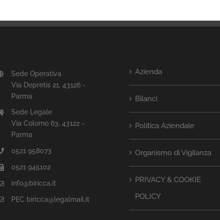
Azienda
Sede Operativa
Via Depretis 21, 43126 -
Parma
Bilanci
Sede Legale
Via Colorno 63, 43122 -
Politica Aziendale
Parma
0521 958073
Organismo di Vigilanza
0521 945102
PRIVACY & COOKIE
info@biricca.it
POLICY
PEC biricca@legalmail.it