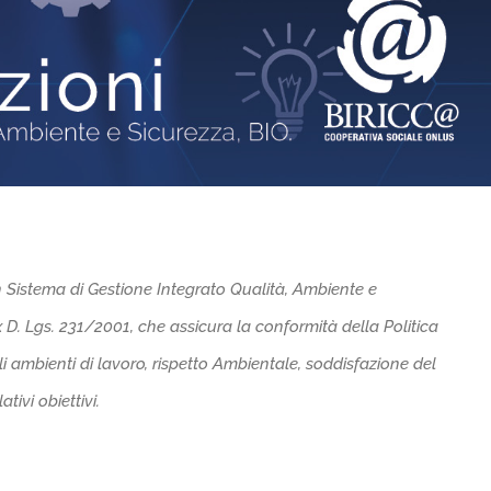
n Sistema di Gestione Integrato Qualità, Ambiente e
D. Lgs. 231/2001, che assicura la conformità della Politica
li ambienti di lavoro, rispetto Ambientale, soddisfazione del
ativi obiettivi.